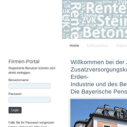
Home
Unternehmen
Aktuel
Firmen-Portal
Willkommen bei der
Zusatzversorgungska
Registrierte Benutzer können sich
direkt einloggen.
Erden-
Benutzername
Industrie und des B
Die Bayerische Pen
Passwort
Login
Falls Sie Ihr Passwort vergessen