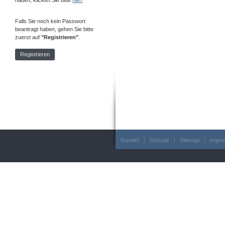
haben, klicken Sie bitte
hier!
Falls Sie noch kein Passwort
beantragt haben, gehen Sie bitte
zuerst auf
"Registrieren"
.
Registrieren
Kontakt
Glossar
Sitemap
Impr