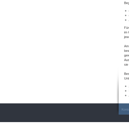
Beg
Für
im 
jew
Am 
bes
gew
Aus
sie
Bes
Unt
Kont