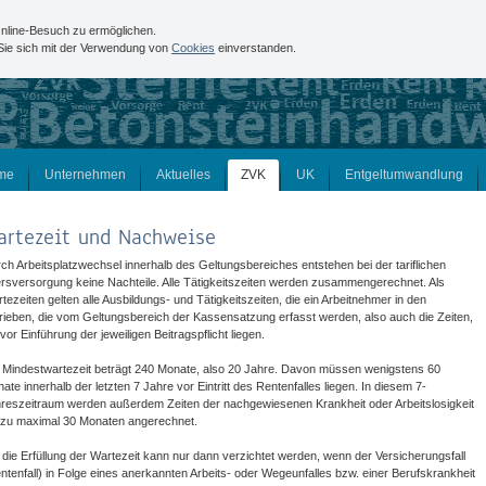
nline-Besuch zu ermöglichen.
 Sie sich mit der Verwendung von
Cookies
einverstanden.
me
Unternehmen
Aktuelles
ZVK
UK
Entgeltumwandlung
artezeit und Nachweise
ch Arbeitsplatzwechsel innerhalb des Geltungsbereiches entstehen bei der tariflichen
ersversorgung keine Nachteile. Alle Tätigkeitszeiten werden zusammengerechnet. Als
tezeiten gelten alle Ausbildungs- und Tätigkeitszeiten, die ein Arbeitnehmer in den
rieben, die vom Geltungsbereich der Kassensatzung erfasst werden, also auch die Zeiten,
 vor Einführung der jeweiligen Beitragspflicht liegen.
 Mindestwartezeit beträgt 240 Monate, also 20 Jahre. Davon müssen wenigstens 60
ate innerhalb der letzten 7 Jahre vor Eintritt des Rentenfalles liegen. In diesem 7-
reszeitraum werden außerdem Zeiten der nachgewiesenen Krankheit oder Arbeitslosigkeit
 zu maximal 30 Monaten angerechnet.
 die Erfüllung der Wartezeit kann nur dann verzichtet werden, wenn der Versicherungsfall
ntenfall) in Folge eines anerkannten Arbeits- oder Wegeunfalles bzw. einer Berufskrankheit