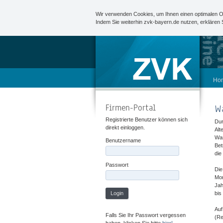
Wir verwenden Cookies, um Ihnen einen optimalen O
Indem Sie weiterhin zvk-bayern.de nutzen, erklären
Ho
Firmen-Portal
W
Registrierte Benutzer können sich
Dur
direkt einloggen.
Alt
War
Benutzername
Bet
die
Passwort
Die
Mon
Jah
Login
bis
Auf
Falls Sie Ihr Passwort vergessen
(Re