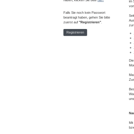
haben, klicken Sie bitte
hier!
im 
von
Falls Sie noch kein Passwort
Sei
beantragt haben, gehen Sie bitte
Aus
zuerst auf
"Registrieren"
.
zur
Registrieren
Die
Mon
Max
Zus
Bes
War
uns
Nac
Mit
bzw