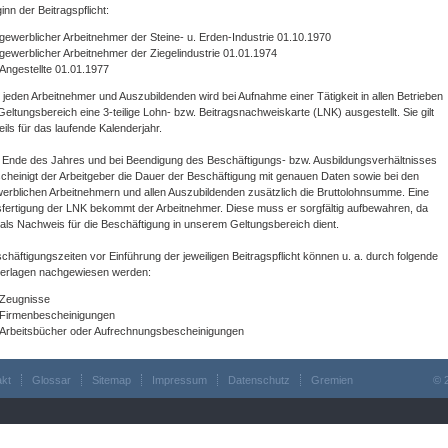
inn der Beitragspflicht:
gewerblicher Arbeitnehmer der Steine- u. Erden-Industrie 01.10.1970
gewerblicher Arbeitnehmer der Ziegelindustrie 01.01.1974
Angestellte 01.01.1977
 jeden Arbeitnehmer und Auszubildenden wird bei Aufnahme einer Tätigkeit in allen Betrieben
Geltungsbereich eine 3-teilige Lohn- bzw. Beitragsnachweiskarte (LNK) ausgestellt. Sie gilt
eils für das laufende Kalenderjahr.
Ende des Jahres und bei Beendigung des Beschäftigungs- bzw. Ausbildungsverhältnisses
cheinigt der Arbeitgeber die Dauer der Beschäftigung mit genauen Daten sowie bei den
erblichen Arbeitnehmern und allen Auszubildenden zusätzlich die Bruttolohnsumme. Eine
fertigung der LNK bekommt der Arbeitnehmer. Diese muss er sorgfältig aufbewahren, da
 als Nachweis für die Beschäftigung in unserem Geltungsbereich dient.
chäftigungszeiten vor Einführung der jeweiligen Beitragspflicht können u. a. durch folgende
erlagen nachgewiesen werden:
Zeugnisse
Firmenbescheinigungen
Arbeitsbücher oder Aufrechnungsbescheinigungen
akt
Glossar
Sitemap
Impressum
Datenschutz
Gremien
© 