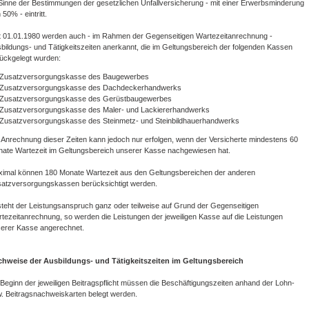
Sinne der Bestimmungen der gesetzlichen Unfallversicherung - mit einer Erwerbsminderung
 50% - eintritt.
t 01.01.1980 werden auch - im Rahmen der Gegenseitigen Wartezeitanrechnung -
bildungs- und Tätigkeitszeiten anerkannt, die im Geltungsbereich der folgenden Kassen
ückgelegt wurden:
Zusatzversorgungskasse des Baugewerbes
Zusatzversorgungskasse des Dachdeckerhandwerks
Zusatzversorgungskasse des Gerüstbaugewerbes
Zusatzversorgungskasse des Maler- und Lackiererhandwerks
Zusatzversorgungskasse des Steinmetz- und Steinbildhauerhandwerks
 Anrechnung dieser Zeiten kann jedoch nur erfolgen, wenn der Versicherte mindestens 60
ate Wartezeit im Geltungsbereich unserer Kasse nachgewiesen hat.
imal können 180 Monate Wartezeit aus den Geltungsbereichen der anderen
atzversorgungskassen berücksichtigt werden.
teht der Leistungsanspruch ganz oder teilweise auf Grund der Gegenseitigen
tezeitanrechnung, so werden die Leistungen der jeweiligen Kasse auf die Leistungen
erer Kasse angerechnet.
hweise der Ausbildungs- und Tätigkeitszeiten im Geltungsbereich
 Beginn der jeweiligen Beitragspflicht müssen die Beschäftigungszeiten anhand der Lohn-
. Beitragsnachweiskarten belegt werden.