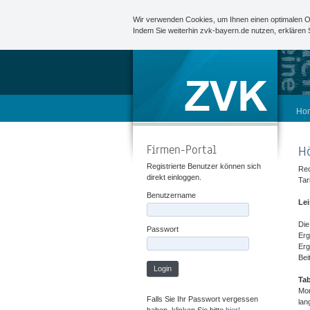
Wir verwenden Cookies, um Ihnen einen optimalen O
Indem Sie weiterhin zvk-bayern.de nutzen, erklären
Ho
Firmen-Portal
H
Registrierte Benutzer können sich
Rec
direkt einloggen.
Tar
Benutzername
Lei
Die
Passwort
Erg
Erg
Bei
Login
Tab
Mon
Falls Sie Ihr Passwort vergessen
lan