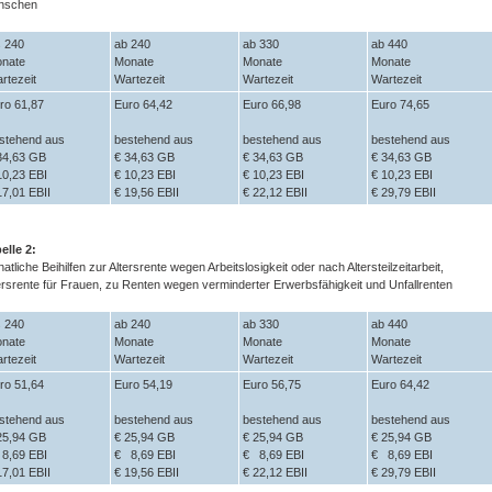
nschen
s 240
ab 240
ab 330
ab 440
nate
Monate
Monate
Monate
rtezeit
Wartezeit
Wartezeit
Wartezeit
ro 61,87
Euro 64,42
Euro 66,98
Euro 74,65
stehend aus
bestehend aus
bestehend aus
bestehend aus
34,63 GB
€ 34,63 GB
€ 34,63 GB
€ 34,63 GB
10,23 EBI
€ 10,23 EBI
€ 10,23 EBI
€ 10,23 EBI
17,01 EBII
€ 19,56 EBII
€ 22,12 EBII
€ 29,79 EBII
elle 2:
atliche Beihilfen zur Altersrente wegen Arbeitslosigkeit oder nach Altersteilzeitarbeit,
ersrente für Frauen, zu Renten wegen verminderter Erwerbsfähigkeit und Unfallrenten
s 240
ab 240
ab 330
ab 440
nate
Monate
Monate
Monate
rtezeit
Wartezeit
Wartezeit
Wartezeit
ro 51,64
Euro 54,19
Euro 56,75
Euro 64,42
stehend aus
bestehend aus
bestehend aus
bestehend aus
25,94 GB
€ 25,94 GB
€ 25,94 GB
€ 25,94 GB
8,69 EBI
€ 8,69 EBI
€ 8,69 EBI
€ 8,69 EBI
17,01 EBII
€ 19,56 EBII
€ 22,12 EBII
€ 29,79 EBII