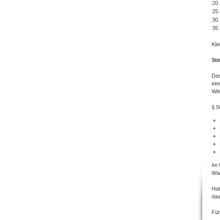
20 
25 
30 
35 
Kle
St
Das
ein
Wit
§ 5
Im 
War
Hat
das
Für