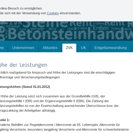
nline-Besuch zu ermöglichen.
 Sie sich mit der Verwendung von
Cookies
einverstanden.
me
Unternehmen
Aktuelles
ZVK
UK
Entgeltumwandlung
öhe der Leistungen
htlich maßgebend für Anspruch und Höhe der Leistungen sind die einschlägigen
ifverträge und Versicherungsbedingungen.
stungshöhen (Stand 01.01.2012)
 Höhe der Leistung setzt sich zusammen aus der Grundbeihilfe (GB), der
änzungsbeihilfe I (EBI) und der Ergänzungsbeihilfe II (EBII). Die Zahlung der
änzungsbeihilfen ist von der Erwirtschaftung ausreichender Überschüsse bzw. der
tragszahlung der Arbeitgeber abhängig.
elle 1:
atliche Beihilfen zur Regelaltersrente / Altersrente ab 65. Lebensjahr, Altersrente für
gjährig Versicherte, besonders langjährig Versicherte und Altersrente für schwerbehinderte