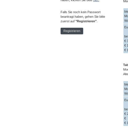
haben, klicken Sie bitte
hier!
Me
bi
Falls Sie noch kein Passwort
Mo
beantragt haben, gehen Sie bitte
Wa
zuerst auf
"Registrieren"
.
Eu
Registrieren
be
€ 
€ 
€ 
Tab
Mon
Alt
bi
Mo
Wa
Eu
be
€ 
€ 
€ 