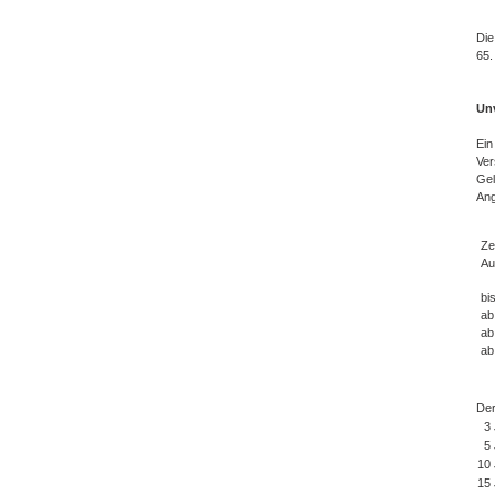
Die
65.
Unv
Ein
Ver
Gel
Ang
Ze
Au
bi
ab
ab
ab
Der
3 
5 
10 
15 