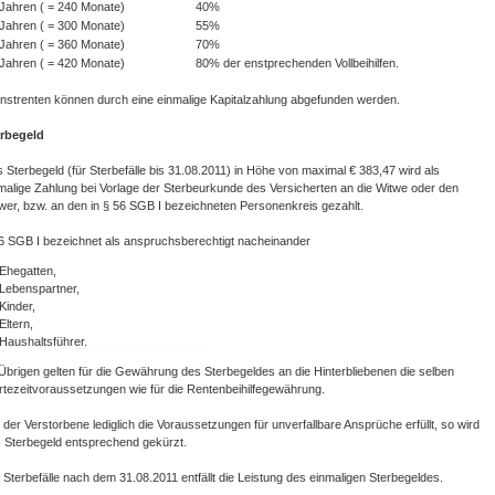
Jahren ( = 240 Monate)
40%
Jahren ( = 300 Monate)
55%
Jahren ( = 360 Monate)
70%
Jahren ( = 420 Monate)
80% der enstprechenden Vollbeihilfen.
instrenten können durch eine einmalige Kapitalzahlung abgefunden werden.
erbegeld
 Sterbegeld (für Sterbefälle bis 31.08.2011) in Höhe von maximal € 383,47 wird als
malige Zahlung bei Vorlage der Sterbeurkunde des Versicherten an die Witwe oder den
wer, bzw. an den in § 56 SGB I bezeichneten Personenkreis gezahlt.
6 SGB I bezeichnet als anspruchsberechtigt nacheinander
Ehegatten,
Lebenspartner,
Kinder,
Eltern,
Haushaltsführer.
Übrigen gelten für die Gewährung des Sterbegeldes an die Hinterbliebenen die selben
tezeitvoraussetzungen wie für die Rentenbeihilfegewährung.
 der Verstorbene lediglich die Voraussetzungen für unverfallbare Ansprüche erfüllt, so wird
 Sterbegeld entsprechend gekürzt.
 Sterbefälle nach dem 31.08.2011 entfällt die Leistung des einmaligen Sterbegeldes.