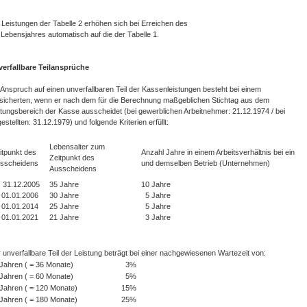
 Leistungen der Tabelle 2 erhöhen sich bei Erreichen des
 Lebensjahres automatisch auf die der Tabelle 1.
erfallbare Teilansprüche
 Anspruch auf einen unverfallbaren Teil der Kassenleistungen besteht bei einem
sicherten, wenn er nach dem für die Berechnung maßgeblichen Stichtag aus dem
tungsbereich der Kasse ausscheidet (bei gewerblichen Arbeitnehmer: 21.12.1974 / bei
estellten: 31.12.1979) und folgende Kriterien erfüllt:
Lebensalter zum
itpunkt des
Anzahl Jahre in einem Arbeitsverhältnis bei ein
Zeitpunkt des
sscheidens
und demselben Betrieb (Unternehmen)
Ausscheidens
s 31.12.2005
35 Jahre
10 Jahre
 01.01.2006
30 Jahre
5 Jahre
 01.01.2014
25 Jahre
5 Jahre
 01.01.2021
21 Jahre
3 Jahre
 unverfallbare Teil der Leistung beträgt bei einer nachgewiesenen Wartezeit von:
Jahren ( = 36 Monate)
3%
Jahren ( = 60 Monate)
5%
Jahren ( = 120 Monate)
15%
Jahren ( = 180 Monate)
25%