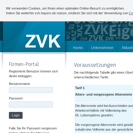
Wir verwenden Cookies, um Ihnen einen optimalen Online-Besuch zu ermöglichen.
Indem Sie weiterhin zvk-bayern.de nutzen, erklären Sie sich mit der Verwendung von
Co
Home
Unternehmen
Aktuel
Firmen-Portal
Voraussetzungen
Registrierte Benutzer können sich
Die nachfolgende Tabelle gibt einen Über
direkt einloggen.
unterschiedlichen Tarife:
Benutzername
Tarif 1
Alters- und vorgezogene Altersrente
Passwort
Die Altersrente wird bei Ausscheiden a
Arbeitsverhältnis mit Vollendung des
Login
65. Lebensjahres gewährt.
Die vorgezogene Altersrente wird gewäh
Falls Sie Ihr Passwort vergessen
sobald eine Vollrente aus der gesetzlich