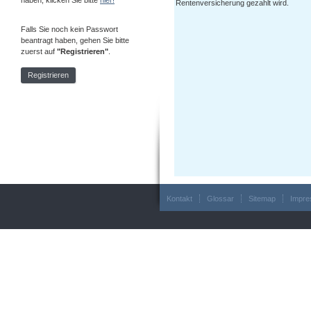
haben, klicken Sie bitte
hier!
Rentenversicherung gezahlt wird.
Falls Sie noch kein Passwort
beantragt haben, gehen Sie bitte
zuerst auf
"Registrieren"
.
Registrieren
Kontakt
Glossar
Sitemap
Impr